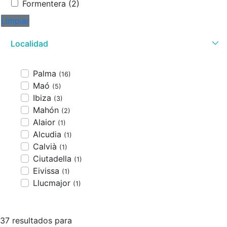
Formentera (2)
Limpiar
Localidad
Palma
(16)
Maó
(5)
Ibiza
(3)
Mahón
(2)
Alaior
(1)
Alcudia
(1)
Calvià
(1)
Ciutadella
(1)
Eivissa
(1)
Llucmajor
(1)
37 resultados para