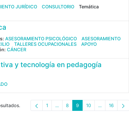
IENTO JURÍDICO
CONSULTORIO
Temática
ca
es:
ASESORAMIENTO PSICOLÓGICO
ASESORAMIENTO
ILIO
TALLERES OCUPACIONALES
APOYO
ón:
CÁNCER
ativa y tecnología en pedagogía
ADO
esultados.
1
...
8
9
10
...
16
Página
Páginas intermedias Use TAB par
Página
Página
Página
Páginas inte
Página