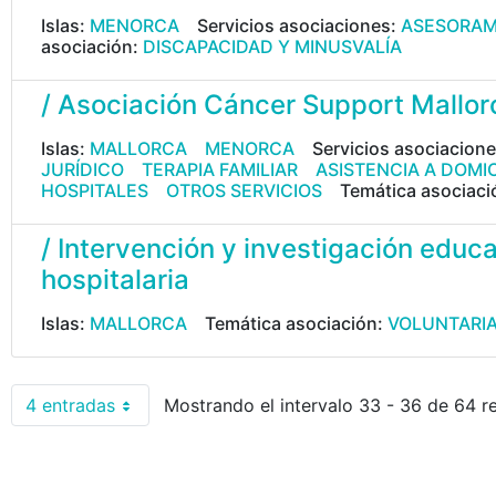
Islas:
MENORCA
Servicios asociaciones:
ASESORAM
asociación:
DISCAPACIDAD Y MINUSVALÍA
/ Asociación Cáncer Support Mallor
Islas:
MALLORCA
MENORCA
Servicios asociacion
JURÍDICO
TERAPIA FAMILIAR
ASISTENCIA A DOMIC
HOSPITALES
OTROS SERVICIOS
Temática asociaci
/ Intervención y investigación educ
hospitalaria
Islas:
MALLORCA
Temática asociación:
VOLUNTARI
4 entradas
Mostrando el intervalo 33 - 36 de 64 r
Por página