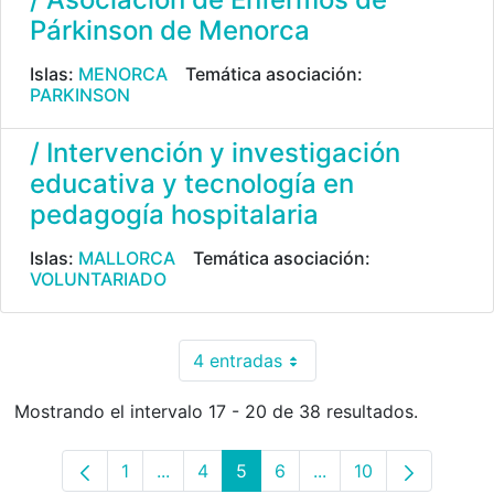
Párkinson de Menorca
Islas:
MENORCA
Temática asociación:
PARKINSON
/ Intervención y investigación
educativa y tecnología en
pedagogía hospitalaria
Islas:
MALLORCA
Temática asociación:
VOLUNTARIADO
4 entradas
Por página
Mostrando el intervalo 17 - 20 de 38 resultados.
1
...
4
5
6
...
10
Página
Páginas intermedias Use TAB para desp
Página
Página
Página
Páginas intermedias
Página