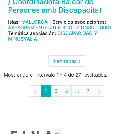
/ Coordinadora Balear de
Persones amb Discapacitat
Islas:
MALLORCA
Servicios asociaciones:
ASESORAMIENTO JURÍDICO
CONSULTORIO
Temática asociación:
DISCAPACIDAD Y
MINUSVALÍA
4 entradas
Por página
Mostrando el intervalo 1 - 4 de 27 resultados.
1
2
3
...
7
Página
Página
Página
Páginas intermedias Use
Página