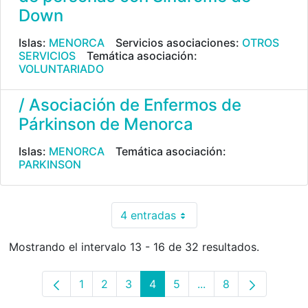
Down
Islas:
MENORCA
Servicios asociaciones:
OTROS
SERVICIOS
Temática asociación:
VOLUNTARIADO
/ Asociación de Enfermos de
Párkinson de Menorca
Islas:
MENORCA
Temática asociación:
PARKINSON
4 entradas
Por página
Mostrando el intervalo 13 - 16 de 32 resultados.
1
2
3
4
5
...
8
Página
Página
Página
Página
Página
Páginas intermedias
Página