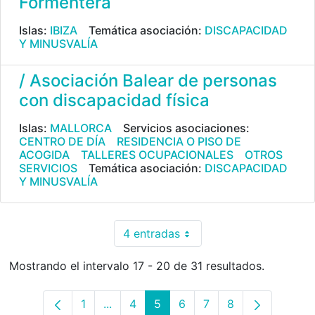
Formentera
Islas:
IBIZA
Temática asociación:
DISCAPACIDAD
Y MINUSVALÍA
/ Asociación Balear de personas
con discapacidad física
Islas:
MALLORCA
Servicios asociaciones:
CENTRO DE DÍA
RESIDENCIA O PISO DE
ACOGIDA
TALLERES OCUPACIONALES
OTROS
SERVICIOS
Temática asociación:
DISCAPACIDAD
Y MINUSVALÍA
4 entradas
Por página
Mostrando el intervalo 17 - 20 de 31 resultados.
1
...
4
5
6
7
8
Página
Páginas intermedias Use TAB para desp
Página
Página
Página
Página
Página