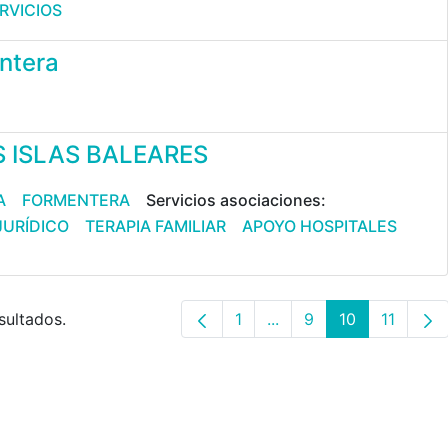
RVICIOS
entera
S ISLAS BALEARES
A
FORMENTERA
Servicios asociaciones:
JURÍDICO
TERAPIA FAMILIAR
APOYO HOSPITALES
sultados.
1
...
9
10
11
Página
Páginas intermedias Us
Página
Página
Página