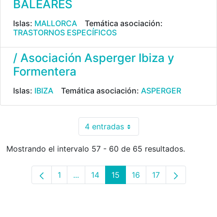
BALEARES
Islas:
MALLORCA
Temática asociación:
TRASTORNOS ESPECÍFICOS
/ Asociación Asperger Ibiza y
Formentera
Islas:
IBIZA
Temática asociación:
ASPERGER
4 entradas
Por página
Mostrando el intervalo 57 - 60 de 65 resultados.
1
...
14
15
16
17
Página
Páginas intermedias Use TAB para des
Página
Página
Página
Página