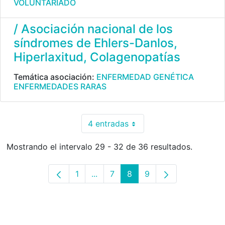
VOLUNTARIADO
/ Asociación nacional de los
síndromes de Ehlers-Danlos,
Hiperlaxitud, Colagenopatías
Temática asociación:
ENFERMEDAD GENÉTICA
ENFERMEDADES RARAS
4 entradas
Por página
Mostrando el intervalo 29 - 32 de 36 resultados.
1
...
7
8
9
Página
Páginas intermedias Use TAB para
Página
Página
Página