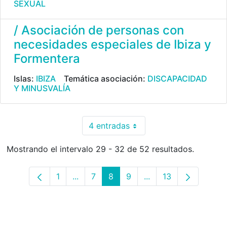
SEXUAL
/ Asociación de personas con
necesidades especiales de Ibiza y
Formentera
Islas:
IBIZA
Temática asociación:
DISCAPACIDAD
Y MINUSVALÍA
4 entradas
Por página
Mostrando el intervalo 29 - 32 de 52 resultados.
1
...
7
8
9
...
13
Página
Páginas intermedias Use TAB para desp
Página
Página
Página
Páginas intermedias 
Página