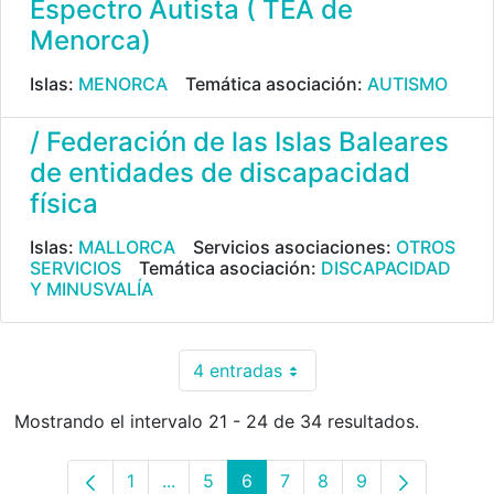
Espectro Autista ( TEA de
Menorca)
Islas:
MENORCA
Temática asociación:
AUTISMO
/ Federación de las Islas Baleares
de entidades de discapacidad
física
Islas:
MALLORCA
Servicios asociaciones:
OTROS
SERVICIOS
Temática asociación:
DISCAPACIDAD
Y MINUSVALÍA
4 entradas
Por página
Mostrando el intervalo 21 - 24 de 34 resultados.
1
...
5
6
7
8
9
Página
Páginas intermedias Use TAB para desp
Página
Página
Página
Página
Página