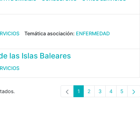
RVICIOS
Temática asociación:
ENFERMEDAD
de las Islas Baleares
RVICIOS
ltados.
1
2
3
4
5
Página
Página
Página
Página
Página