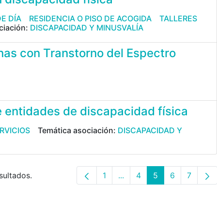
E DÍA
RESIDENCIA O PISO DE ACOGIDA
TALLERES
ciación:
DISCAPACIDAD Y MINUSVALÍA
nas con Transtorno del Espectro
e entidades de discapacidad física
RVICIOS
Temática asociación:
DISCAPACIDAD Y
sultados.
1
...
4
5
6
7
Página
Páginas intermedias Use T
Página
Página
Página
Página