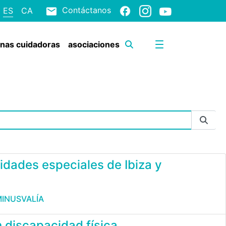
Contáctanos
ES
CA
onas cuidadoras
asociaciones
idades especiales de Ibiza y
MINUSVALÍA
 discapacidad física