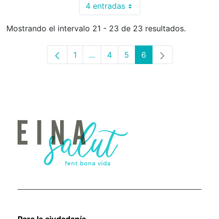
4 entradas
Por página
Mostrando el intervalo 21 - 23 de 23 resultados.
1
...
4
5
6
Página
Páginas intermedias Use TAB para
Página
Página
Página