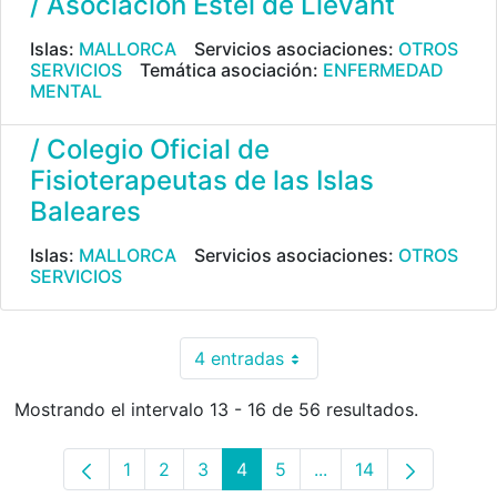
/ Asociación Estel de Llevant
Islas:
MALLORCA
Servicios asociaciones:
OTROS
SERVICIOS
Temática asociación:
ENFERMEDAD
MENTAL
/ Colegio Oficial de
Fisioterapeutas de las Islas
Baleares
Islas:
MALLORCA
Servicios asociaciones:
OTROS
SERVICIOS
4 entradas
Por página
Mostrando el intervalo 13 - 16 de 56 resultados.
1
2
3
4
5
...
14
Página
Página
Página
Página
Página
Páginas intermedias 
Página