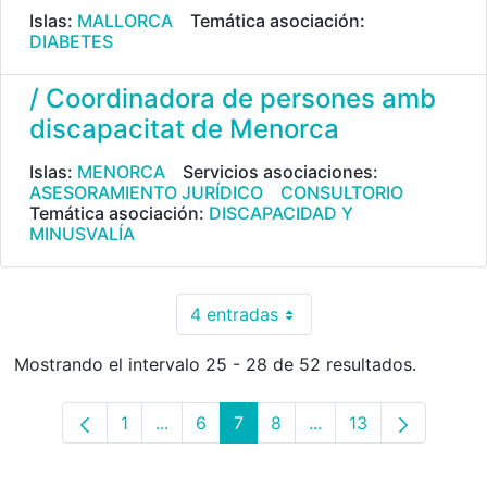
Islas:
MALLORCA
Temática asociación:
DIABETES
/ Coordinadora de persones amb
discapacitat de Menorca
Islas:
MENORCA
Servicios asociaciones:
ASESORAMIENTO JURÍDICO
CONSULTORIO
Temática asociación:
DISCAPACIDAD Y
MINUSVALÍA
4 entradas
Por página
Mostrando el intervalo 25 - 28 de 52 resultados.
1
...
6
7
8
...
13
Página
Páginas intermedias Use TAB para desp
Página
Página
Página
Páginas intermedias 
Página