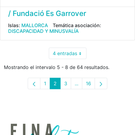
/ Fundació Es Garrover
Islas:
MALLORCA
Temática asociación:
DISCAPACIDAD Y MINUSVALÍA
4 entradas
Por página
Mostrando el intervalo 5 - 8 de 64 resultados.
1
2
3
...
16
Página
Página
Página
Páginas intermedias Use 
Página