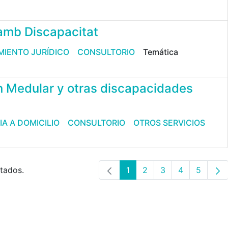
amb Discapacitat
IENTO JURÍDICO
CONSULTORIO
Temática
n Medular y otras discapacidades
IA A DOMICILIO
CONSULTORIO
OTROS SERVICIOS
ltados.
1
2
3
4
5
Página
Página
Página
Página
Página