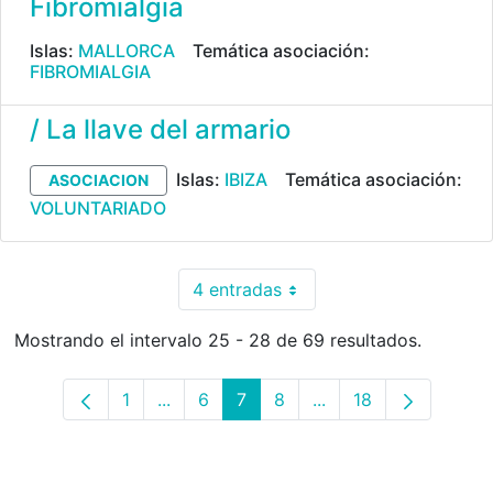
Fibromialgia
Islas:
MALLORCA
Temática asociación:
FIBROMIALGIA
/ La llave del armario
Islas:
IBIZA
Temática asociación:
ASOCIACION
VOLUNTARIADO
4 entradas
Por página
Mostrando el intervalo 25 - 28 de 69 resultados.
1
...
6
7
8
...
18
Página
Páginas intermedias Use TAB para desp
Página
Página
Página
Páginas intermedias 
Página