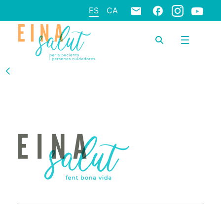
ES
CA