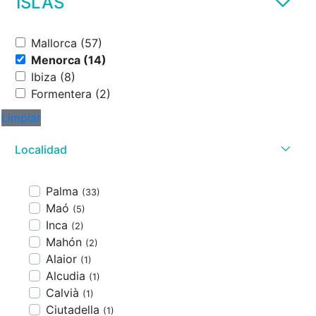
ISLAS
Mallorca (57)
Menorca (14)
Ibiza (8)
Formentera (2)
Limpiar
Localidad
Palma
(33)
Maó
(5)
Inca
(2)
Mahón
(2)
Alaior
(1)
Alcudia
(1)
Calvià
(1)
Ciutadella
(1)