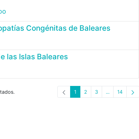
DO
opatías Congénitas de Baleares
e las Islas Baleares
ltados.
1
2
3
...
14
Página
Página
Página
Páginas inte
Página