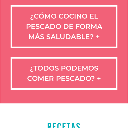
¿CÓMO COCINO EL
PESCADO DE FORMA
MÁS SALUDABLE?
+
¿TODOS PODEMOS
COMER PESCADO?
+
RECETAS