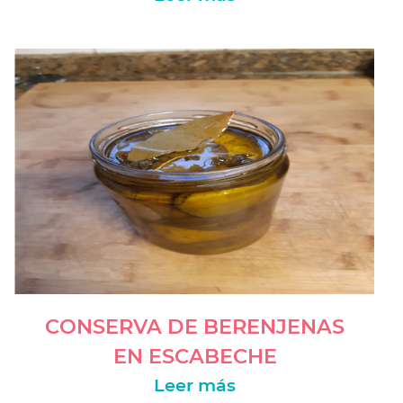
-->org.dom4j.tree.DefaultDocument@7aea36bc
[Document: name null]<-- -->es_ES<--
CONSERVA DE BERENJENAS
EN ESCABECHE
Leer más