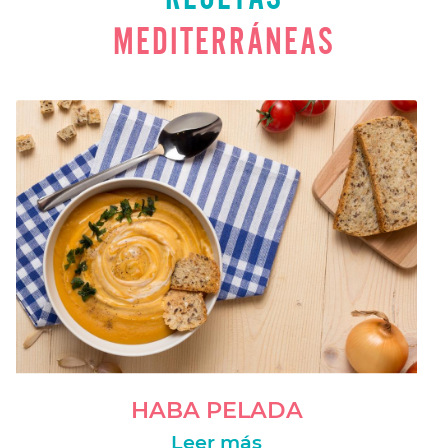
MEDITERRÁNEAS
-->org.dom4j.tree.DefaultDocument@7dc32da5
[Document: name null]<-- -->es_ES<--
HABA PELADA
Leer más