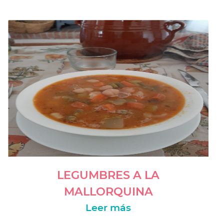
-->org.dom4j.tree.DefaultDocument@1a1cc10a
[Document: name null]<-- -->es_ES<--
LEGUMBRES A LA
MALLORQUINA
Leer más