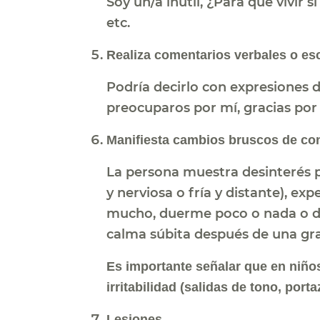
Soy un/a inútil, ¿Para qué vivir s
etc.
Realiza comentarios verbales o es
Podría decirlo con expresiones d
preocuparos por mí, gracias por 
Manifiesta cambios bruscos de co
La persona muestra desinterés po
y nerviosa o fría y distante), e
mucho, duerme poco o nada o due
calma súbita después de una gra
Es importante señalar que en niños/
irritabilidad (salidas de tono, por
Lesiones