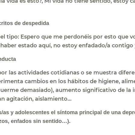
i la vida es esto?, Mi vida no tiene sentido, estoy
critos de despedida
el tipo: Espero que me perdonéis por esto que vo
haber estado aquí, no estoy enfadado/a contigo y
nducta
r las actividades cotidianas o se muestra diferen
xperimenta cambios en los hábitos de higiene, al
rme demasiado), aumento significativo de la irr
n agitación, aislamiento…
as y adolescentes el síntoma principal de una depres
tazos, enfados sin sentido…).