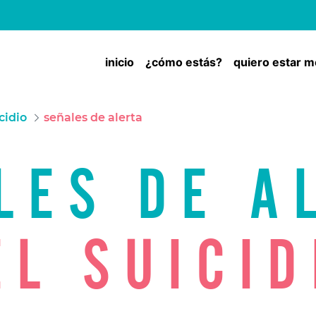
inicio
¿cómo estás?
quiero estar m
icidio
señales de alerta
LES DE A
EL SUICID